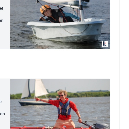
et
en
e
pen