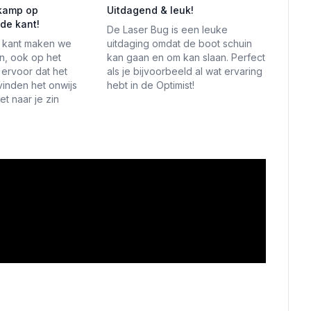
 kamp op
Uitdagend & leuk!
de kant!
De Laser Bug is een leuke
e kant maken we
uitdaging omdat de boot schuin
an, ook op het
kan gaan en om kan slaan. Perfect
ervoor dat het
als je bijvoorbeeld al wat ervaring
 vinden het onwijs
hebt in de Optimist!
het naar je zin