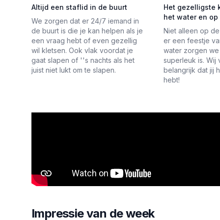
Altijd een staflid in de buurt
Het gezelligste
het water en op 
We zorgen dat er 24/7 iemand in
de buurt is die je kan helpen als je
Niet alleen op d
een vraag hebt of even gezellig
er een feestje v
wil kletsen. Ook vlak voordat je
water zorgen we 
gaat slapen of ''s nachts als het
superleuk is. Wij
juist niet lukt om te slapen.
belangrijk dat jij 
hebt!
Impressie van de week