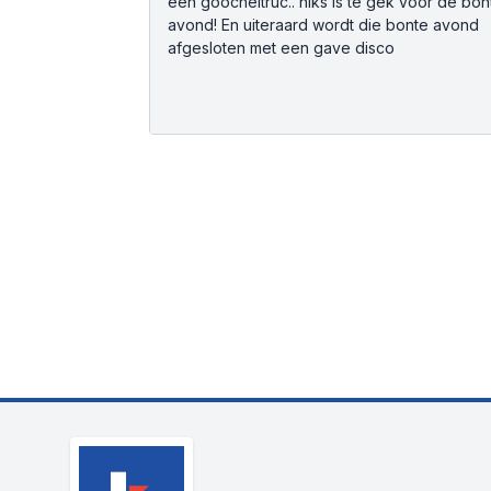
een goocheltruc.. niks is te gek voor de bon
avond! En uiteraard wordt die bonte avond
afgesloten met een gave disco