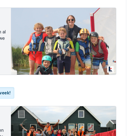
 al
uwe
 week!
en