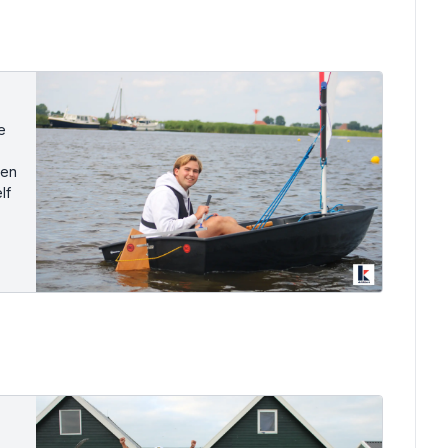
e
pen
lf