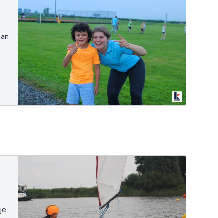
aan
 je