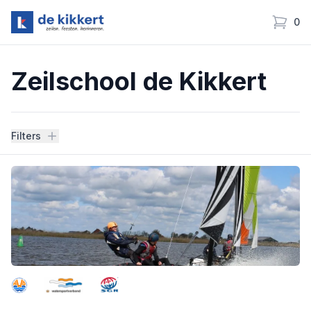
0
Zeilschool de Kikkert
items i
Zeilschool de Kikkert
Filters