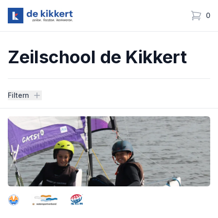
0
Zeilschool de Kikkert
items i
Zeilschool de Kikkert
Filtern